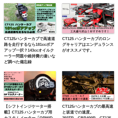
CT125ハンターカブで高速道
CT125 ハンターカブのロン
路を走行するなら181ccボア
グキャリアはエンデュランス
アップ一択？143ccオイルク
がオススメです。
ーラー問題や維持費の違いな
ど調べた備忘録
【シフトインジケーター搭
CT125ハンターカブの最高速
載】CT125 ハンターカブ用
と坂道での速度。
カスタムメーター「OPMID
250TR→CBR400R→CT125