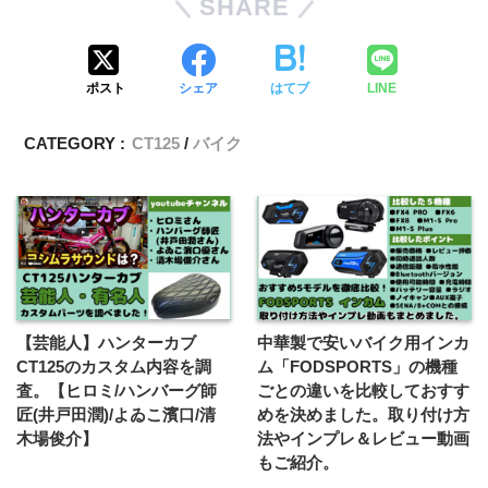
SHARE
ポスト
シェア
はてブ
LINE
CATEGORY :
CT125
バイク
【芸能人】ハンターカブ
中華製で安いバイク用インカ
CT125のカスタム内容を調
ム「FODSPORTS」の機種
査。【ヒロミ/ハンバーグ師
ごとの違いを比較しておすす
匠(井戸田潤)/よゐこ濱口/清
めを決めました。取り付け方
木場俊介】
法やインプレ＆レビュー動画
もご紹介。