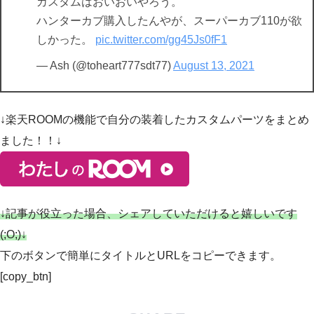
カスタムはおいおいやろう。
ハンターカブ購入したんやが、スーパーカブ110が欲
しかった。
pic.twitter.com/gg45Js0fF1
— Ash (@toheart777sdt77)
August 13, 2021
↓楽天ROOMの機能で自分の装着したカスタムパーツをまとめ
ました！！↓
↓記事が役立った場合、シェアしていただけると嬉しいです
(;O;)↓
下のボタンで
簡単にタイトルとURLをコピー
できます。
[copy_btn]